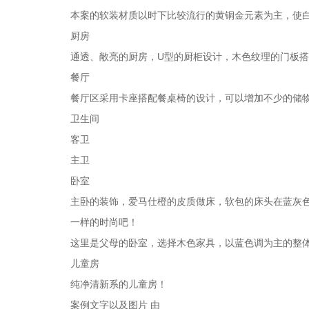
本案的软装材质以时下比较流行的黄铜金元素为主，使
厨房
通透、敞亮的厨房，U型的厨柜设计，木色纹理的门板搭
餐厅
餐厅区采用卡座搭配餐桌椅的设计，可以增加不少的储
卫生间
客卫
主卫
卧室
主卧的装饰，爱马仕橙的皮质做床，软包的床头在蓝灰
一样的时尚吧！
这里是父母的卧室，选择木色家具，以蓝色调为主的整
儿童房
纯净清新系的儿童房！
案例文字以及图片 由