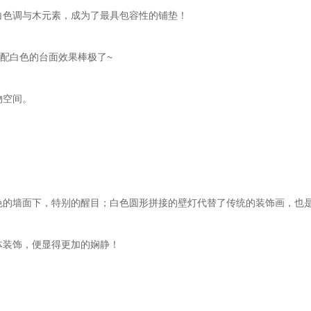
白色调与木元素，成为了最具包容性的铺垫！
配白色的台面效果棒极了~
物空间。
色的墙面下，特别的醒目；白色圆形拼接的壁灯代替了传统的装饰画，也
体装饰，便显得更加的娴静！