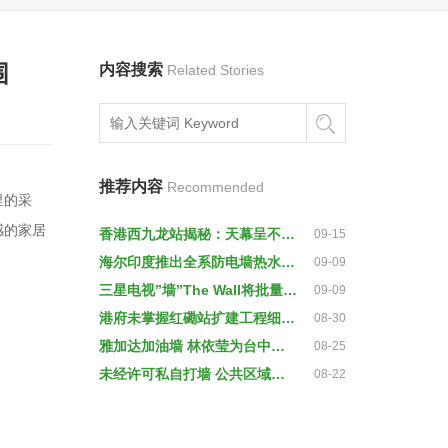
围
内容搜索
Related Stories
推荐内容
Recommended
里的采
感的家居
香港西九龙站揭秘：天幕呈不规则流线型(图)
09-15
海尔印度推出全系防电墙热水器目标解决当地92%家庭痛点
09-09
三星电视”墙”The Wall将批量面世
09-09
港府未掌握红磡站扩建工程细节 不排除凿墙检查
08-30
雅加达加油墙 林依莹为台中留名
08-25
未经许可私自打墙 公共区域何时恢复？
08-22