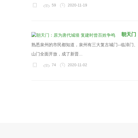
59
2020-11-19
朝天门
熟悉泉州的市民都知道，泉州有三大复古城门--临漳门
山门全面开放，成了新晋...
74
2020-11-02