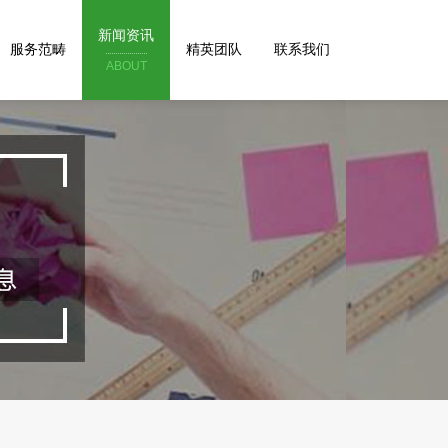
新闻资讯
服务范畴
精英团队
联系我们
ABOUT