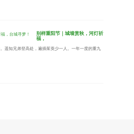
别样重阳节｜城墙赏秋，河灯祈
福，
亲。遥知兄弟登高处，遍插茱萸少一人。一年一度的重九