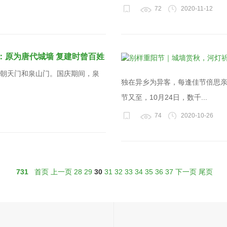
72
2020-11-12
：原为唐代城墙 复建时曾百姓
、朝天门和泉山门。国庆期间，泉
独在异乡为异客，每逢佳节倍思
节又至，10月24日，数千...
74
2020-10-26
731
首页
上一页
28
29
30
31
32
33
34
35
36
37
下一页
尾页