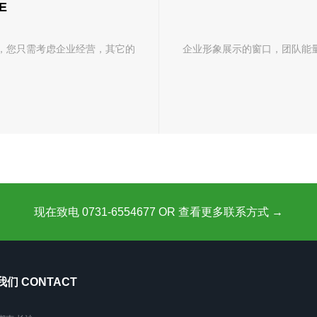
E
，您只需考虑企业经营，其它的
企业形象展示的窗口，团队能
现在致电 0731-6554677 OR 查看更多联系方式 →
们 CONTACT