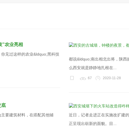
科技”农业亮相
，你见过这样的农业&ldquo;黑科技
都说&ldquo;南出相北出将，陕
么西安就是静静地扎根在...
67
2020-11-28
交底
为主要建筑材料，在搭配其他辅
近日，记者走进正在实施改扩建的
正呈现出崭新的面貌。目...