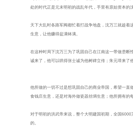
处的时代正是元末明初的战乱年代，手里有原始资本的沈
天下大乱时各路军阀都忙着打战争地盘，沈万三就趁着
生意，让他赚得盆满钵满。
在这种时局下沈万三为了巩固自己在江南这一带做垄断
诚来了，他可以哄得张士诚为他树碑立传；朱元璋来了
他所做的一切不过是想巩固自己的商业帝国，希望一直
食钱庄生意，还是对海外做瓷器丝绸生意；他所拥有的
对于明初的洪武帝来说，整个大明建国初期，全国600
的。