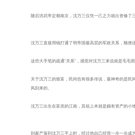
随后洪武帝定都南京，沈万三仅凭一己之力就出资修了
沈万三直接用钱打通了明帝国最高层的军政关系，顺便
这些大手笔的疏通“关系”，感觉对沈万三来说就是毛毛
关于沈万三的致富，民间也有很多传说，最神奇的是民
风刮来的。
沈万三出生在富庶的江南，其祖上本就是颇有资产的小
到家产落到沈万三手上时，经过他自己经营一步一步成