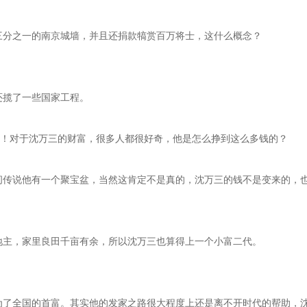
三分之一的南京城墙，并且还捐款犒赏百万将士，这什么概念？
还揽了一些国家工程。
雨！对于沈万三的财富，很多人都很好奇，他是怎么挣到这么多钱的？
间传说他有一个聚宝盆，当然这肯定不是真的，沈万三的钱不是变来的，
地主，家里良田千亩有余，所以沈万三也算得上一个小富二代。
为了全国的首富。其实他的发家之路很大程度上还是离不开时代的帮助，