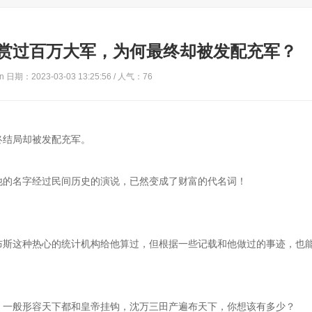
赏过百万大军，为何最终却被发配充军？
 日期：2023-03-03 13:25:56 / 人气：
76
终结局却被发配充军。
他的名字经过民间历史的演说，已然变成了财富的代名词！
布斯这种热心的统计机构给他算过，但根据一些记载和他做过的事迹，也
，一般形容天下都和皇帝挂钩，沈万三田产遍布天下，你想该有多少？