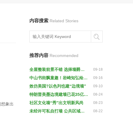
内容搜索
Related Stories
推荐内容
Recommended
全屋整装前景不错 选择墙爵士优势大
09-18
中山书街飘童趣！岩崎知弘绘本墙邀你与小荳荳入梦
09-16
效仿美国?以色列也建“边境墙”
09-10
特朗普美墨边境建墙已花35亿美元 为解决非法移民问题
08-24
社区文化墙“秀”出文明新风尚
08-23
能想象出
未经许可私自打墙 公共区域何时恢复？
08-22