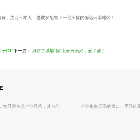
国有，沈万三本人，也被发配去了一毛不拔的偏远云南地区！
子CT”
下一篇：
潍坊古城墙“撞”上春日美好，爱了爱了
E
，您只需考虑企业经营，其它的
企业形象展示的窗口，团队能