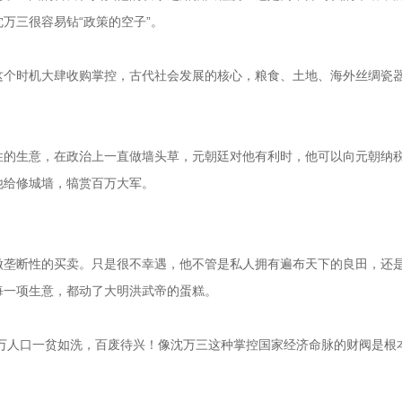
万三很容易钻“政策的空子”。
这个时机大肆收购掌控，古代社会发展的核心，粮食、土地、海外丝绸瓷
性的生意，在政治上一直做墙头草，元朝廷对他有利时，他可以向元朝纳
他给修城墙，犒赏百万大军。
做垄断性的买卖。只是很不幸遇，他不管是私人拥有遍布天下的良田，还
每一项生意，都动了大明洪武帝的蛋糕。
0万人口一贫如洗，百废待兴！像沈万三这种掌控国家经济命脉的财阀是根