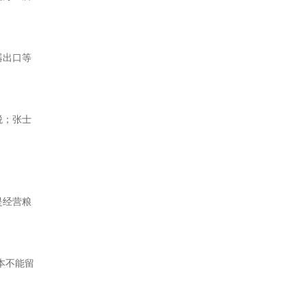
器出口等
税；张士
是经营粮
本不能留