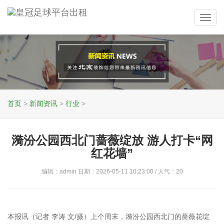
Toggl
navig
首页
>
新闻资讯
>
行业
>
漪汾公园西北门蔷薇绽放 游人打卡“网
红花墙”
编辑：admin 日期：2026-05-11 10:23:00 / 人气：
20
本报讯（记者 李涛 文/摄）上个周末，漪汾公园西北门的蔷薇花绽