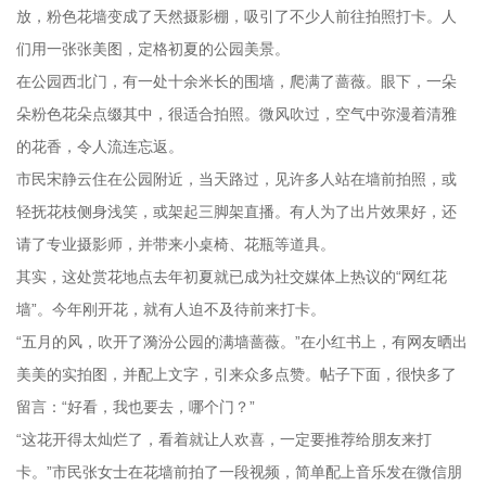
放，粉色花墙变成了天然摄影棚，吸引了不少人前往拍照打卡。人
们用一张张美图，定格初夏的公园美景。
在公园西北门，有一处十余米长的围墙，爬满了蔷薇。眼下，一朵
朵粉色花朵点缀其中，很适合拍照。微风吹过，空气中弥漫着清雅
的花香，令人流连忘返。
市民宋静云住在公园附近，当天路过，见许多人站在墙前拍照，或
轻抚花枝侧身浅笑，或架起三脚架直播。有人为了出片效果好，还
请了专业摄影师，并带来小桌椅、花瓶等道具。
其实，这处赏花地点去年初夏就已成为社交媒体上热议的“网红花
墙”。今年刚开花，就有人迫不及待前来打卡。
“五月的风，吹开了漪汾公园的满墙蔷薇。”在小红书上，有网友晒出
美美的实拍图，并配上文字，引来众多点赞。帖子下面，很快多了
留言：“好看，我也要去，哪个门？”
“这花开得太灿烂了，看着就让人欢喜，一定要推荐给朋友来打
卡。”市民张女士在花墙前拍了一段视频，简单配上音乐发在微信朋