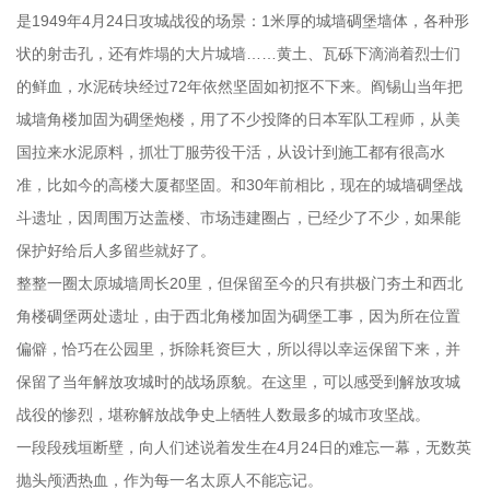
是1949年4月24日攻城战役的场景：1米厚的城墙碉堡墙体，各种形
状的射击孔，还有炸塌的大片城墙……黄土、瓦砾下滴淌着烈士们
的鲜血，水泥砖块经过72年依然坚固如初抠不下来。阎锡山当年把
城墙角楼加固为碉堡炮楼，用了不少投降的日本军队工程师，从美
国拉来水泥原料，抓壮丁服劳役干活，从设计到施工都有很高水
准，比如今的高楼大厦都坚固。和30年前相比，现在的城墙碉堡战
斗遗址，因周围万达盖楼、市场违建圈占，已经少了不少，如果能
保护好给后人多留些就好了。
整整一圈太原城墙周长20里，但保留至今的只有拱极门夯土和西北
角楼碉堡两处遗址，由于西北角楼加固为碉堡工事，因为所在位置
偏僻，恰巧在公园里，拆除耗资巨大，所以得以幸运保留下来，并
保留了当年解放攻城时的战场原貌。在这里，可以感受到解放攻城
战役的惨烈，堪称解放战争史上牺牲人数最多的城市攻坚战。
一段段残垣断壁，向人们述说着发生在4月24日的难忘一幕，无数英
抛头颅洒热血，作为每一名太原人不能忘记。