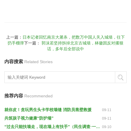
上一篇：
日本记者回忆南京大屠杀，把数万中国人关入城墙，往下
扔手榴弹
下一篇：
郭沫若坚持拆掉北京古城墙，林徽因反对撂狠
话，多年后全部说中
内容搜索
Related Stories
推荐内容
Recommended
就你皮！贪玩男生头卡学校墙缝 消防员凿壁救援
09-11
共筑孩子视力健康“防护墙”
09-11
“过去只能扶墙走，现在墙上有扶手”（民生调查·一线新探索）
09-10