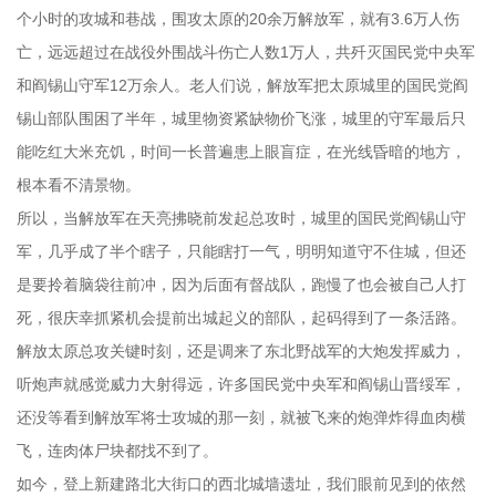
个小时的攻城和巷战，围攻太原的20余万解放军，就有3.6万人伤
亡，远远超过在战役外围战斗伤亡人数1万人，共歼灭国民党中央军
和阎锡山守军12万余人。老人们说，解放军把太原城里的国民党阎
锡山部队围困了半年，城里物资紧缺物价飞涨，城里的守军最后只
能吃红大米充饥，时间一长普遍患上眼盲症，在光线昏暗的地方，
根本看不清景物。
所以，当解放军在天亮拂晓前发起总攻时，城里的国民党阎锡山守
军，几乎成了半个瞎子，只能瞎打一气，明明知道守不住城，但还
是要拎着脑袋往前冲，因为后面有督战队，跑慢了也会被自己人打
死，很庆幸抓紧机会提前出城起义的部队，起码得到了一条活路。
解放太原总攻关键时刻，还是调来了东北野战军的大炮发挥威力，
听炮声就感觉威力大射得远，许多国民党中央军和阎锡山晋绥军，
还没等看到解放军将士攻城的那一刻，就被飞来的炮弹炸得血肉横
飞，连肉体尸块都找不到了。
如今，登上新建路北大街口的西北城墙遗址，我们眼前见到的依然