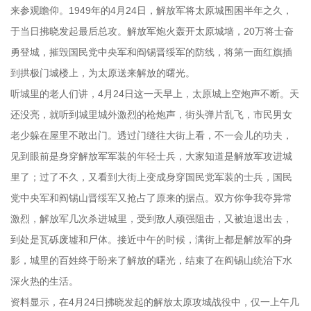
来参观瞻仰。1949年的4月24日，解放军将太原城围困半年之久，
于当日拂晓发起最后总攻。解放军炮火轰开太原城墙，20万将士奋
勇登城，摧毁国民党中央军和阎锡晋绥军的防线，将第一面红旗插
到拱极门城楼上，为太原送来解放的曙光。
听城里的老人们讲，4月24日这一天早上，太原城上空炮声不断。天
还没亮，就听到城里城外激烈的枪炮声，街头弹片乱飞，市民男女
老少躲在屋里不敢出门。透过门缝往大街上看，不一会儿的功夫，
见到眼前是身穿解放军军装的年轻士兵，大家知道是解放军攻进城
里了；过了不久，又看到大街上变成身穿国民党军装的士兵，国民
党中央军和阎锡山晋绥军又抢占了原来的据点。双方你争我夺异常
激烈，解放军几次杀进城里，受到敌人顽强阻击，又被迫退出去，
到处是瓦砾废墟和尸体。接近中午的时候，满街上都是解放军的身
影，城里的百姓终于盼来了解放的曙光，结束了在阎锡山统治下水
深火热的生活。
资料显示，在4月24日拂晓发起的解放太原攻城战役中，仅一上午几